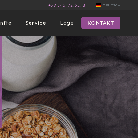
+39 345 172.62.18
|
DEUTSCH
nfte
Service
Lage
KONTAKT