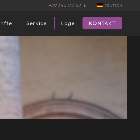
+39 345 172.62.18
|
DEUTSCH
nfte
Service
Lage
KONTAKT