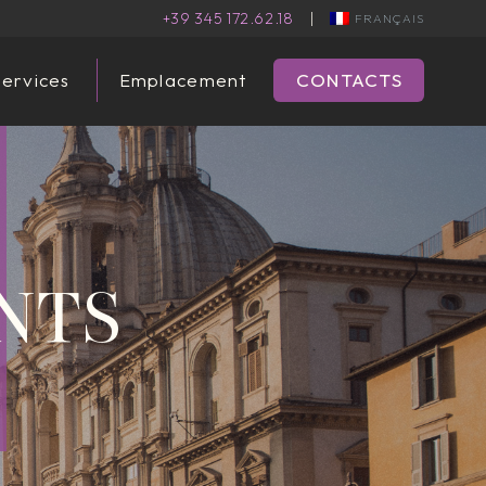
+39 345 172.62.18
|
FRANÇAIS
ervices
Emplacement
CONTACTS
NTS