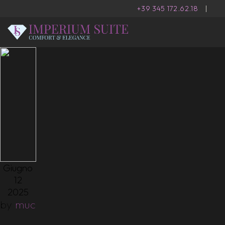
+39 345 172.62.18
|
Giugno
12
2025
by
muc