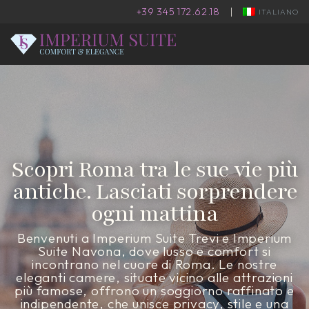
+39 345 172.62.18
|
ITALIANO
Scopri Roma tra le sue vie più
antiche. Lasciati sorprendere
ogni mattina
Benvenuti a Imperium Suite Trevi e Imperium
Suite Navona, dove lusso e comfort si
incontrano nel cuore di Roma. Le nostre
eleganti camere, situate vicino alle attrazioni
più famose, offrono un soggiorno raffinato e
indipendente, che unisce privacy, stile e una