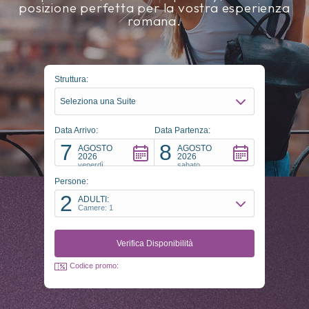
posizione perfetta per la vostra esperienza
romana.
Struttura:
Seleziona una Suite
Data Arrivo:
Data Partenza:
7
8
AGOSTO
AGOSTO
2026
2026
venerdì
sabato
Persone:
2
ADULTI:
Camere: 1
Codice promo: