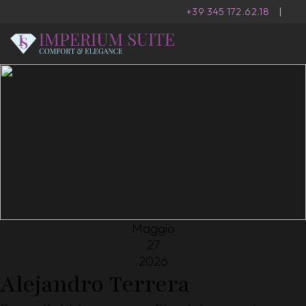
+39 345 172.62.18
|
Maggio
27
2026
Alejandro Terrera