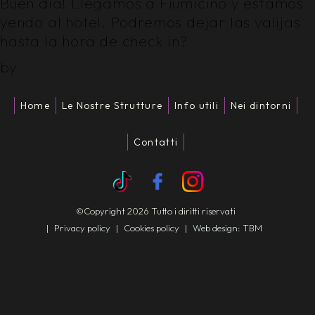
Buen día! Llegamos a Fiumicino y estamos
yendo al hotel. Podremos dejar las valijas
hasta la hora de check in?
by
Home
Le Nostre Strutture
Info utili
Nei dintorni
Contatti
©Copyright 2026 Tutto i diritti riservati
|
Privacy policy
|
Cookies policy
|
Web design: TBM