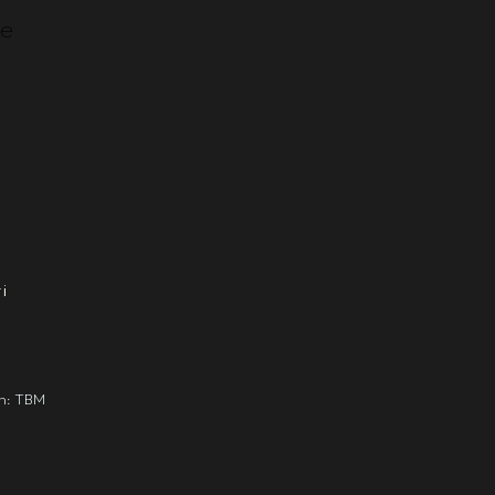
ne
i
gn: TBM