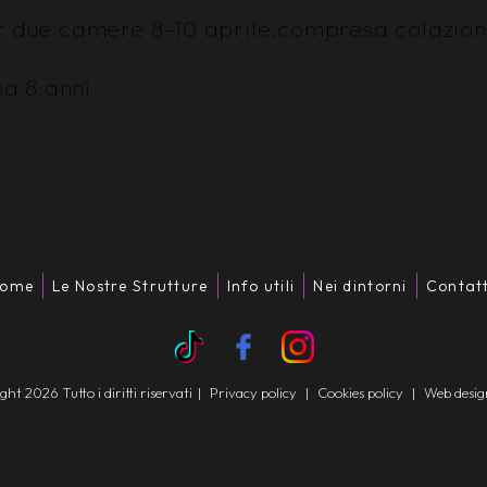
er due camere 8-10 aprile.compresa colazio
a 8 anni
ome
Le Nostre Strutture
Info utili
Nei dintorni
Contatt
t 2026 Tutto i diritti riservati
|
Privacy policy
|
Cookies policy
|
Web desi