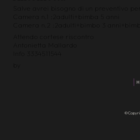
Salve avrei bisogno di un preventivo p
Camera n.1 :2adulti+bimba 5 anni
Camera n.2 :2adulti+bimbo 3 anni+bimb
Attendo cortese riscontro
Antonietta Mallardo
Info 3334511544
by
H
©Copyrigh