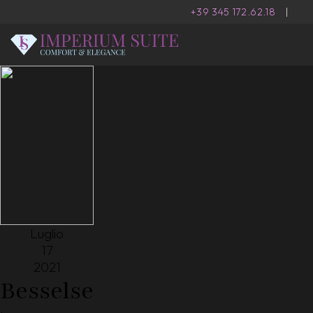
+39 345 172.62.18
|
Luglio
17
2021
Besselse