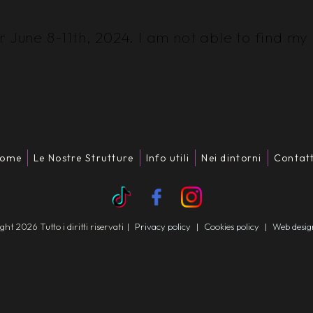
 June 8-11th, 2024. I am not able to find my
ome
Le Nostre Strutture
Info utili
Nei dintorni
Contatt
t 2026 Tutto i diritti riservati
|
Privacy policy
|
Cookies policy
|
Web desi