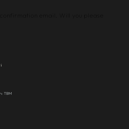
 confirmation email. Will you please
i
gn: TBM