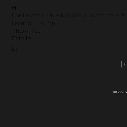
Hi.
I believed I have booked a room here for
resend it to me.
Thank you
Estelle
by
H
©Copyrigh