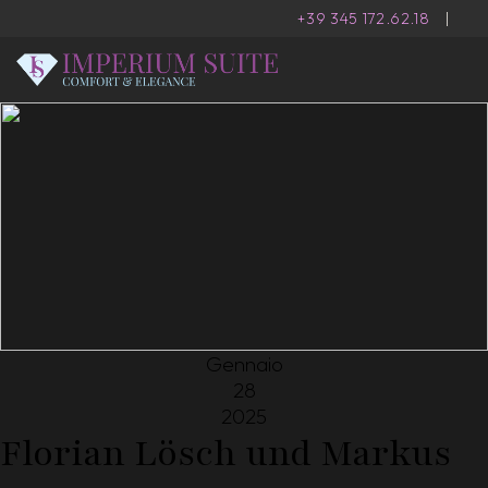
+39 345 172.62.18
|
Gennaio
28
2025
Florian Lösch und Markus