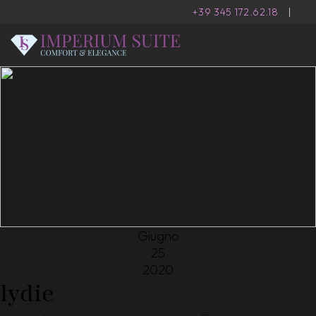
+39 345 172.62.18
|
Giugno
25
2020
lydie