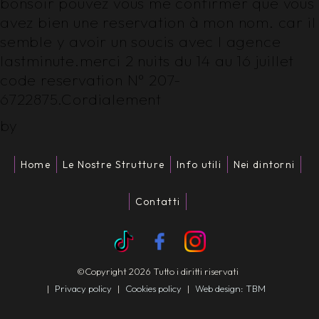
bonsoir pouvez vous me confirmer que vous
avez bien une reservation à mon nom. car il
semble y avoir un soucis avec l agence
lastminute.merci 2 nuits du 14 au 16 juillet
code reservation N° 207-
6722875.Cordialement
by
Home
Le Nostre Strutture
Info utili
Nei dintorni
Contatti
©Copyright 2026 Tutto i diritti riservati
|
Privacy policy
|
Cookies policy
|
Web design: TBM