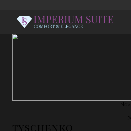
Nov
2
TYSCHENKO