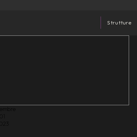
Strutture
embre
01
023