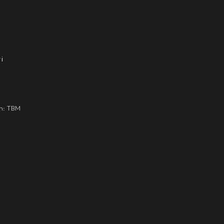
i
gn: TBM