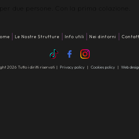
per due persone. Con la prima colazione.
ome
Le Nostre Strutture
Info utili
Nei dintorni
Contatt
t 2026 Tutto i diritti riservati
|
Privacy policy
|
Cookies policy
|
Web desi