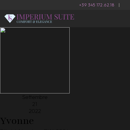
+39 345 172.62.18
|
Settembre
21
2022
Yvonne