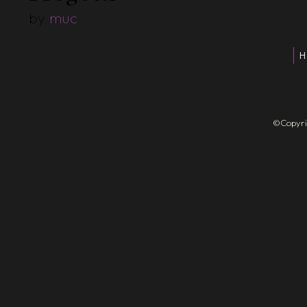
by
muc
H
©Copyrigh