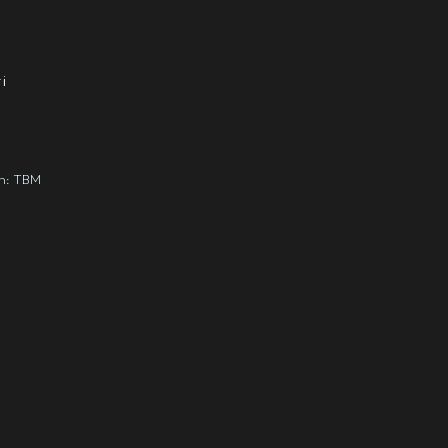
i
gn: TBM