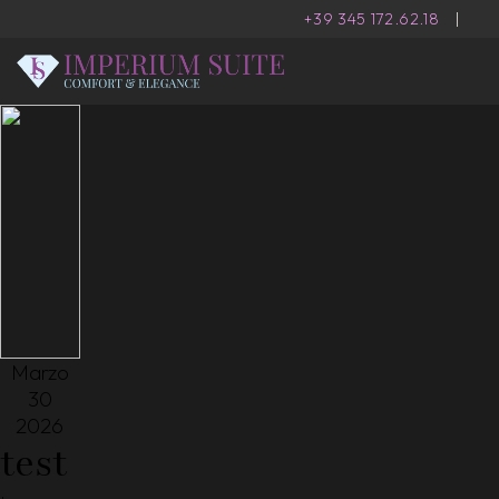
+39 345 172.62.18
|
Marzo
30
2026
test