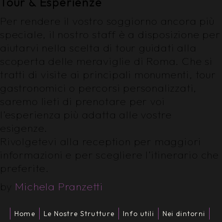
Tour & Esperienze
Per rendere il vostro soggiorno ancora più
speciale, il nostro staff è a disposizione per
aiutarvi nella scelta di tour guidati alla
scoperta delle meraviglie di Roma. Che si
tratti di visite ai principali monumenti, tour
gastronomici o percorsi personalizzati,
saremo lieti di prenotare per voi
l’esperienza più adatta alle vostre
esigenze.
Rivolgetevi alla reception per maggiori
informazioni e per scegliere l’itinerario che
preferite.
by
Michela Pranzetti
Home
Le Nostre Strutture
Info utili
Nei dintorni